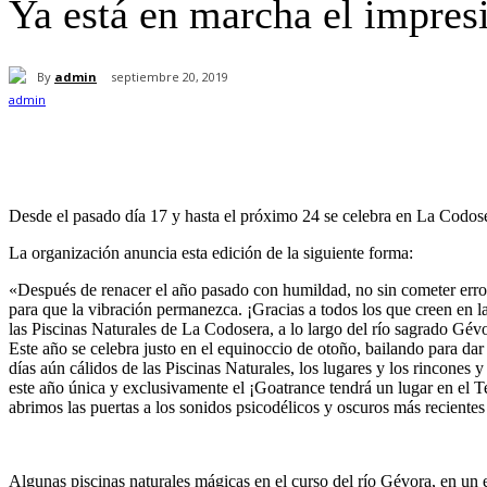
Ya está en marcha el impres
By
admin
septiembre 20, 2019
Cuota
Desde el pasado día 17 y hasta el próximo 24 se celebra en La Codose
La organización anuncia esta edición de la siguiente forma:
«Después de renacer el año pasado con humildad, no sin cometer erro
para que la vibración permanezca. ¡Gracias a todos los que creen en l
las Piscinas Naturales de La Codosera, a lo largo del río sagrado Gévo
Este año se celebra justo en el equinoccio de otoño, bailando para da
días aún cálidos de las Piscinas Naturales, los lugares y los rincone
este año única y exclusivamente el ¡Goatrance tendrá un lugar en el T
abrimos las puertas a los sonidos psicodélicos y oscuros más reciente
Algunas piscinas naturales mágicas en el curso del río Gévora, en un