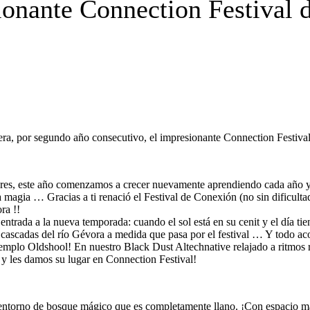
ionante Connection Festival 
ra, por segundo año consecutivo, el impresionante Connection Festival,
res, este año comenzamos a crecer nuevamente aprendiendo cada año y c
a magia … Gracias a ti renació el Festival de Conexión (no sin dificul
ra !!
r entrada a la nueva temporada: cuando el sol está en su cenit y el día
s y cascadas del río Gévora a medida que pasa por el festival … Y todo
emplo Oldshool! En nuestro Black Dust Altechnative relajado a ritmos re
s y les damos su lugar en Connection Festival!
 entorno de bosque mágico que es completamente llano. ¡Con espacio má