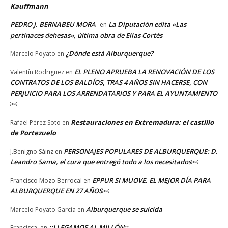
Kauffmann
PEDRO J. BERNABEU MORA
La Diputación edita «Las
en
pertinaces dehesas», última obra de Elías Cortés
¿Dónde está Alburquerque?
Marcelo Poyato
en
EL PLENO APRUEBA LA RENOVACIÓN DE LOS
Valentín Rodriguez
en
CONTRATOS DE LOS BALDÍOS, TRAS 4 AÑOS SIN HACERSE, CON
PERJUICIO PARA LOS ARRENDATARIOS Y PARA EL AYUNTAMIENTO
￼
Restauraciones en Extremadura: el castillo
Rafael Pérez Soto
en
de Portezuelo
PERSONAJES POPULARES DE ALBURQUERQUE: D.
J.Benigno Sáinz
en
Leandro Sama, el cura que entregó todo a los necesitados￼
EPPUR SI MUOVE. EL MEJOR DÍA PARA
Francisco Mozo Berrocal
en
ALBURQUERQUE EN 27 AÑOS￼
Alburquerque se suicida
Marcelo Poyato Garcia
en
¡¡LLEGAMOS AL MILLÓN¡¡
Francisca.
en