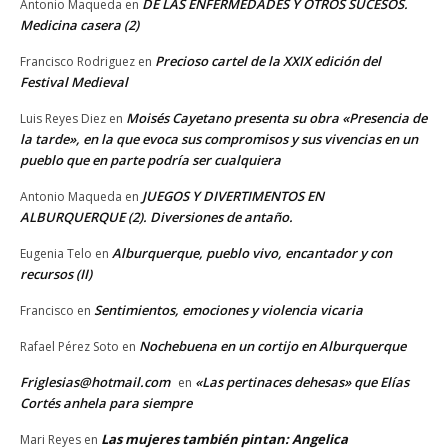
DE LAS ENFERMEDADES Y OTROS SUCESOS.
Antonio Maqueda
en
Medicina casera (2)
Precioso cartel de la XXIX edición del
Francisco Rodriguez
en
Festival Medieval
Moisés Cayetano presenta su obra «Presencia de
Luis Reyes Diez
en
la tarde», en la que evoca sus compromisos y sus vivencias en un
pueblo que en parte podría ser cualquiera
JUEGOS Y DIVERTIMENTOS EN
Antonio Maqueda
en
ALBURQUERQUE (2). Diversiones de antaño.
Alburquerque, pueblo vivo, encantador y con
Eugenia Telo
en
recursos (II)
Sentimientos, emociones y violencia vicaria
Francisco
en
Nochebuena en un cortijo en Alburquerque
Rafael Pérez Soto
en
Friglesias@hotmail.com
«Las pertinaces dehesas» que Elías
en
Cortés anhela para siempre
Las mujeres también pintan: Angelica
Mari Reyes
en