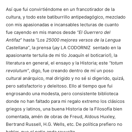
Así que fui convirtiéndome en un francotirador de la
cultura, y todo este batiburrillo antipedagógico, mezclado
con mis apasionadas e incansables lecturas de cuanto
fue cayendo en mis manos desde
“El Guerrero del
Antifaz
” hasta
“Los 25000 mejores versos de la Lengua
Castellana”
, la prensa (¡ay LA CODORNIZ sentado en la
apasionante tertulia de mi tío Joaquín el boticario!), la
literatura en general, el ensayo y la Historia; este
“totum
revolutum”
, digo, fue creando dentro de mí un poso
cultural anárquico, mal dirigido y no sé si digerido, quizá,
pero satisfactorio y deleitoso. Ello al tiempo que fui
engrosando una modesta, pero consistente biblioteca
donde no han faltado para mi regalo extremo los clásicos
griegos y latinos, una buena Historia de la Filosofía bien
comentada, amén de obras de Freud, Aldous Huxley,
Bertrand Russell, H.G. Wells, etc. De política prefiero no
hablar, que el patio anda revuelto.