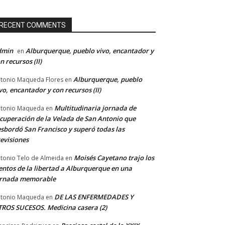
RECENT COMMENTS
dmin
Alburquerque, pueblo vivo, encantador y
en
n recursos (II)
Alburquerque, pueblo
tonio Maqueda Flores
en
vo, encantador y con recursos (II)
Multitudinaria jornada de
tonio Maqueda
en
cuperación de la Velada de San Antonio que
sbordó San Francisco y superó todas las
evisiones
Moisés Cayetano trajo los
tonio Telo de Almeida
en
entos de la libertad a Alburquerque en una
ornada memorable
DE LAS ENFERMEDADES Y
tonio Maqueda
en
ROS SUCESOS. Medicina casera (2)