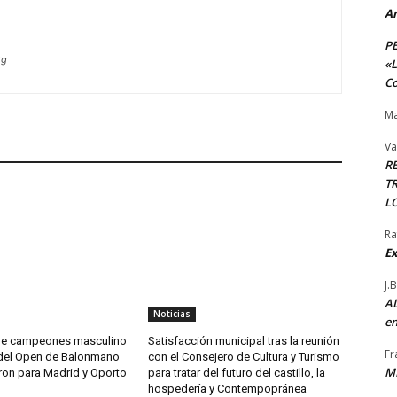
A
P
rg
«L
Co
Ma
Va
R
TR
L
Ra
Ex
J.
AL
Noticias
en
 de campeones masculino
Satisfacción municipal tras la reunión
Fr
del Open de Balonmano
con el Consejero de Cultura y Turismo
M
ron para Madrid y Oporto
para tratar del futuro del castillo, la
hospedería y Contempopránea