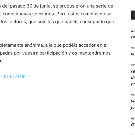
 del pasado 30 de junio, se propusieron una serie de
, así como nuevas secciones. Pero estos cambios no se
, los lectores, que sois los que habéis conseguido que
a
co
pletamente anónima, a la que podéis acceder en el
An
cipadas por vuestra participación y os mantendremos
vi
.
An
re
G9T9D9C2T0K
de
pr
An
vi
j
An
OT