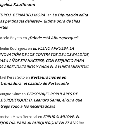
ngelica Kauffmann
EDRO J. BERNABEU MORA
La Diputación edita
en
as pertinaces dehesas», última obra de Elías
rtés
¿Dónde está Alburquerque?
rcelo Poyato
en
EL PLENO APRUEBA LA
lentín Rodriguez
en
ENOVACIÓN DE LOS CONTRATOS DE LOS BALDÍOS,
AS 4 AÑOS SIN HACERSE, CON PERJUICIO PARA
OS ARRENDATARIOS Y PARA EL AYUNTAMIENTO￼
Restauraciones en
fael Pérez Soto
en
tremadura: el castillo de Portezuelo
PERSONAJES POPULARES DE
Benigno Sáinz
en
BURQUERQUE: D. Leandro Sama, el cura que
tregó todo a los necesitados￼
EPPUR SI MUOVE. EL
ancisco Mozo Berrocal
en
EJOR DÍA PARA ALBURQUERQUE EN 27 AÑOS￼