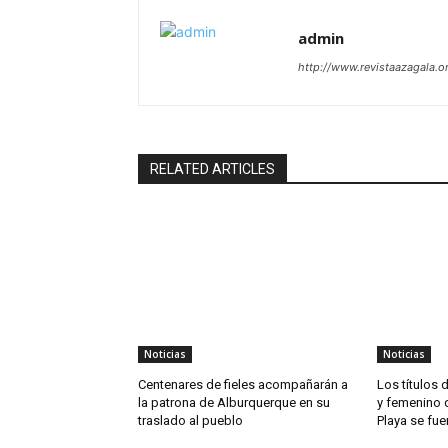
admin
http://www.revistaazagala.o
RELATED ARTICLES
Noticias
Noticias
Centenares de fieles acompañarán a
Los títulos
la patrona de Alburquerque en su
y femenino 
traslado al pueblo
Playa se fue