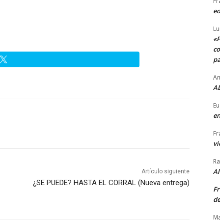
Fr
ed
Lu
«P
co
pa
An
AL
Eu
en
Fr
vi
Ra
A
Artículo siguiente
¿SE PUEDE? HASTA EL CORRAL (Nueva entrega)
Fr
de
Ma