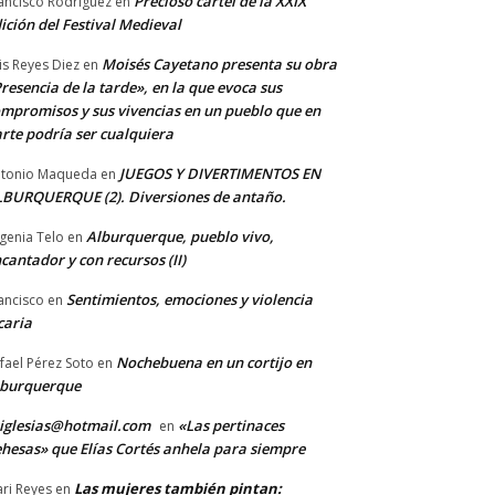
Precioso cartel de la XXIX
ancisco Rodriguez
en
ición del Festival Medieval
Moisés Cayetano presenta su obra
is Reyes Diez
en
resencia de la tarde», en la que evoca sus
mpromisos y sus vivencias en un pueblo que en
rte podría ser cualquiera
JUEGOS Y DIVERTIMENTOS EN
tonio Maqueda
en
BURQUERQUE (2). Diversiones de antaño.
Alburquerque, pueblo vivo,
genia Telo
en
cantador y con recursos (II)
Sentimientos, emociones y violencia
ancisco
en
caria
Nochebuena en un cortijo en
fael Pérez Soto
en
lburquerque
iglesias@hotmail.com
«Las pertinaces
en
hesas» que Elías Cortés anhela para siempre
Las mujeres también pintan:
ri Reyes
en