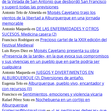
de la Velada de San Antonio que desbordó San Francisco
y superó todas las previsiones
Moisés Cayetano trajo los
Antonio Telo de Almeida
en
vientos de la libertad a Alburquerque en una jornada
memorable
DE LAS ENFERMEDADES Y OTROS
Antonio Maqueda
en
SUCESOS. Medicina casera (2)
Precioso cartel de la XXIX edición del
Francisco Rodriguez
en
Festival Medieval
Moisés Cayetano presenta su obra
Luis Reyes Diez
en
«Presencia de la tarde», en la que evoca sus compromisos
y sus vivencias en un pueblo que en parte podría ser
cualquiera
JUEGOS Y DIVERTIMENTOS EN
Antonio Maqueda
en
ALBURQUERQUE (2). Diversiones de antaño.
Alburquerque, pueblo vivo, encantador y
Eugenia Telo
en
con recursos (II)
Sentimientos, emociones y violencia vicaria
Francisco
en
Nochebuena en un cortijo en
Rafael Pérez Soto
en
Alburquerque
Friglesias@hotmail.com
«Las pertinaces dehesas» que
en