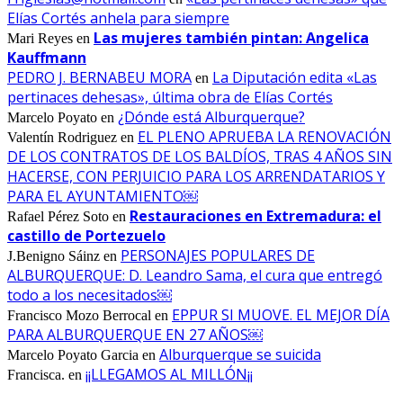
Elías Cortés anhela para siempre
Las mujeres también pintan: Angelica
Mari Reyes
en
Kauffmann
PEDRO J. BERNABEU MORA
La Diputación edita «Las
en
pertinaces dehesas», última obra de Elías Cortés
¿Dónde está Alburquerque?
Marcelo Poyato
en
EL PLENO APRUEBA LA RENOVACIÓN
Valentín Rodriguez
en
DE LOS CONTRATOS DE LOS BALDÍOS, TRAS 4 AÑOS SIN
HACERSE, CON PERJUICIO PARA LOS ARRENDATARIOS Y
PARA EL AYUNTAMIENTO￼
Restauraciones en Extremadura: el
Rafael Pérez Soto
en
castillo de Portezuelo
PERSONAJES POPULARES DE
J.Benigno Sáinz
en
ALBURQUERQUE: D. Leandro Sama, el cura que entregó
todo a los necesitados￼
EPPUR SI MUOVE. EL MEJOR DÍA
Francisco Mozo Berrocal
en
PARA ALBURQUERQUE EN 27 AÑOS￼
Alburquerque se suicida
Marcelo Poyato Garcia
en
¡¡LLEGAMOS AL MILLÓN¡¡
Francisca.
en