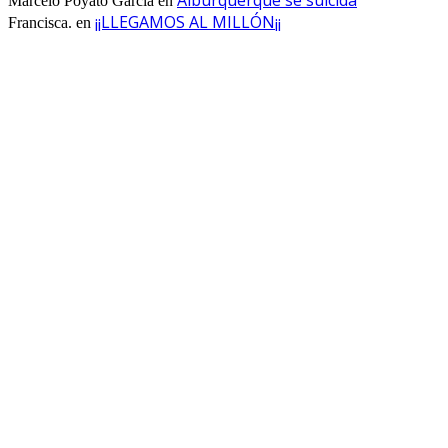
Marcelo Poyato Garcia
en
¡¡LLEGAMOS AL MILLÓN¡¡
Francisca.
en