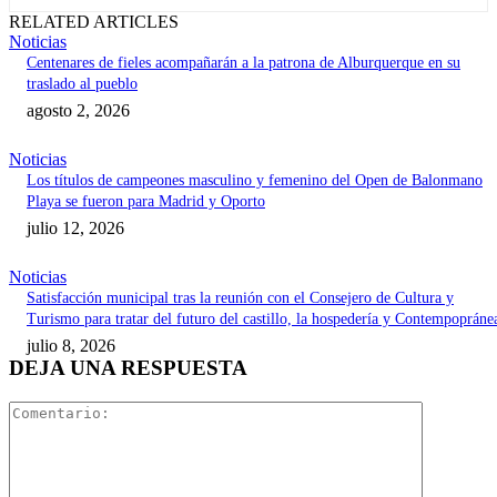
RELATED ARTICLES
Noticias
Centenares de fieles acompañarán a la patrona de Alburquerque en su
traslado al pueblo
agosto 2, 2026
Noticias
Los títulos de campeones masculino y femenino del Open de Balonmano
Playa se fueron para Madrid y Oporto
julio 12, 2026
Noticias
Satisfacción municipal tras la reunión con el Consejero de Cultura y
Turismo para tratar del futuro del castillo, la hospedería y Contempopráne
julio 8, 2026
DEJA UNA RESPUESTA
Comentari