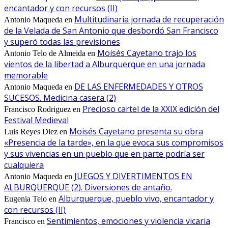
encantador y con recursos (II)
Multitudinaria jornada de recuperación
Antonio Maqueda
en
de la Velada de San Antonio que desbordó San Francisco
y superó todas las previsiones
Moisés Cayetano trajo los
Antonio Telo de Almeida
en
vientos de la libertad a Alburquerque en una jornada
memorable
DE LAS ENFERMEDADES Y OTROS
Antonio Maqueda
en
SUCESOS. Medicina casera (2)
Precioso cartel de la XXIX edición del
Francisco Rodriguez
en
Festival Medieval
Moisés Cayetano presenta su obra
Luis Reyes Diez
en
«Presencia de la tarde», en la que evoca sus compromisos
y sus vivencias en un pueblo que en parte podría ser
cualquiera
JUEGOS Y DIVERTIMENTOS EN
Antonio Maqueda
en
ALBURQUERQUE (2). Diversiones de antaño.
Alburquerque, pueblo vivo, encantador y
Eugenia Telo
en
con recursos (II)
Sentimientos, emociones y violencia vicaria
Francisco
en