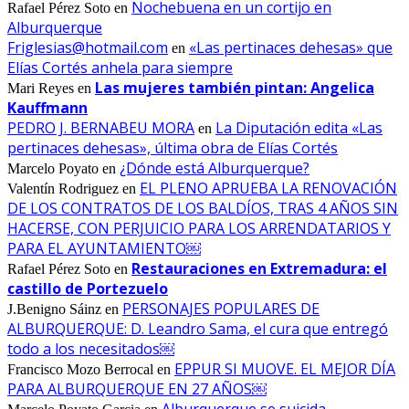
Nochebuena en un cortijo en
Rafael Pérez Soto
en
Alburquerque
Friglesias@hotmail.com
«Las pertinaces dehesas» que
en
Elías Cortés anhela para siempre
Las mujeres también pintan: Angelica
Mari Reyes
en
Kauffmann
PEDRO J. BERNABEU MORA
La Diputación edita «Las
en
pertinaces dehesas», última obra de Elías Cortés
¿Dónde está Alburquerque?
Marcelo Poyato
en
EL PLENO APRUEBA LA RENOVACIÓN
Valentín Rodriguez
en
DE LOS CONTRATOS DE LOS BALDÍOS, TRAS 4 AÑOS SIN
HACERSE, CON PERJUICIO PARA LOS ARRENDATARIOS Y
PARA EL AYUNTAMIENTO￼
Restauraciones en Extremadura: el
Rafael Pérez Soto
en
castillo de Portezuelo
PERSONAJES POPULARES DE
J.Benigno Sáinz
en
ALBURQUERQUE: D. Leandro Sama, el cura que entregó
todo a los necesitados￼
EPPUR SI MUOVE. EL MEJOR DÍA
Francisco Mozo Berrocal
en
PARA ALBURQUERQUE EN 27 AÑOS￼
Alburquerque se suicida