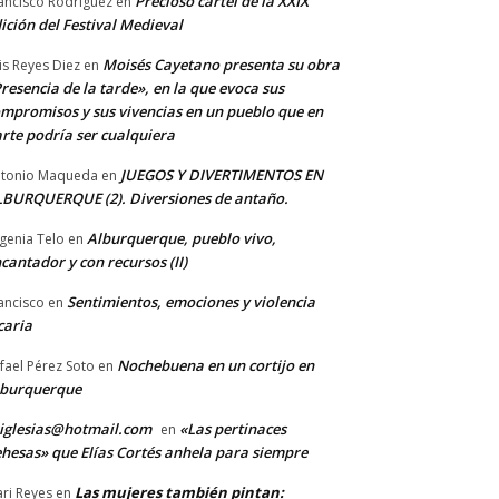
Precioso cartel de la XXIX
ancisco Rodriguez
en
ición del Festival Medieval
Moisés Cayetano presenta su obra
is Reyes Diez
en
resencia de la tarde», en la que evoca sus
mpromisos y sus vivencias en un pueblo que en
rte podría ser cualquiera
JUEGOS Y DIVERTIMENTOS EN
tonio Maqueda
en
BURQUERQUE (2). Diversiones de antaño.
Alburquerque, pueblo vivo,
genia Telo
en
cantador y con recursos (II)
Sentimientos, emociones y violencia
ancisco
en
caria
Nochebuena en un cortijo en
fael Pérez Soto
en
lburquerque
iglesias@hotmail.com
«Las pertinaces
en
hesas» que Elías Cortés anhela para siempre
Las mujeres también pintan:
ri Reyes
en