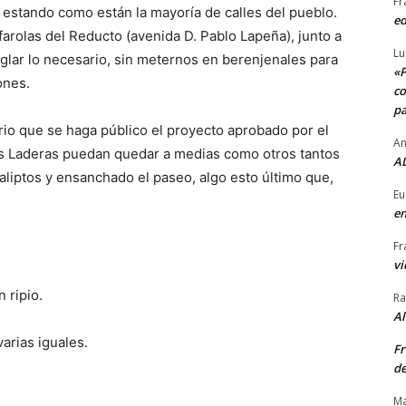
Fr
 estando como están la mayoría de calles del pueblo.
ed
arolas del Reducto (avenida D. Pablo Lapeña), junto a
Lu
glar lo necesario, sin meternos en berenjenales para
«P
ones.
co
pa
io que se haga público el proyecto aprobado por el
An
 Laderas puedan quedar a medias como otros tantos
AL
aliptos y ensanchado el paseo, algo esto último que,
Eu
en
Fr
vi
 ripio.
Ra
A
varias iguales.
Fr
de
Ma