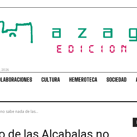
, 2026
OLABORACIONES
CULTURA
HEMEROTECA
SOCIEDAD
 no sabe nada de las...
o de las Alcabalas no