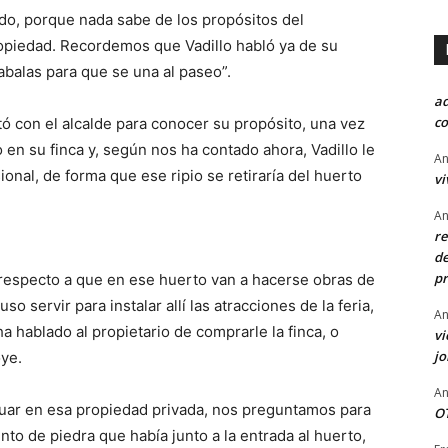
do, porque nada sabe de los propósitos del
opiedad. Recordemos que Vadillo habló ya de su
abalas para que se una al paseo”.
a
co
ó con el alcalde para conocer su propósito, una vez
en su finca y, según nos ha contado ahora, Vadillo le
An
nal, de forma que ese ripio se retiraría del huerto
vi
An
re
de
pr
 respecto a que en ese huerto van a hacerse obras de
so servir para instalar allí las atracciones de la feria,
An
a hablado al propietario de comprarle la finca, o
vi
j
ye.
An
ctuar en esa propiedad privada, nos preguntamos para
OT
to de piedra que había junto a la entrada al huerto,