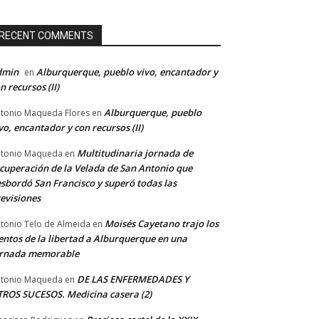
RECENT COMMENTS
dmin
Alburquerque, pueblo vivo, encantador y
en
n recursos (II)
Alburquerque, pueblo
tonio Maqueda Flores
en
vo, encantador y con recursos (II)
Multitudinaria jornada de
tonio Maqueda
en
cuperación de la Velada de San Antonio que
sbordó San Francisco y superó todas las
evisiones
Moisés Cayetano trajo los
tonio Telo de Almeida
en
entos de la libertad a Alburquerque en una
ornada memorable
DE LAS ENFERMEDADES Y
tonio Maqueda
en
ROS SUCESOS. Medicina casera (2)