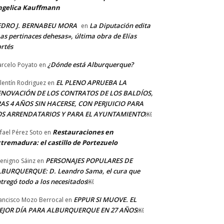
ngelica Kauffmann
EDRO J. BERNABEU MORA
La Diputación edita
en
as pertinaces dehesas», última obra de Elías
rtés
¿Dónde está Alburquerque?
rcelo Poyato
en
EL PLENO APRUEBA LA
lentín Rodriguez
en
ENOVACIÓN DE LOS CONTRATOS DE LOS BALDÍOS,
AS 4 AÑOS SIN HACERSE, CON PERJUICIO PARA
OS ARRENDATARIOS Y PARA EL AYUNTAMIENTO￼
Restauraciones en
fael Pérez Soto
en
tremadura: el castillo de Portezuelo
PERSONAJES POPULARES DE
Benigno Sáinz
en
BURQUERQUE: D. Leandro Sama, el cura que
tregó todo a los necesitados￼
EPPUR SI MUOVE. EL
ancisco Mozo Berrocal
en
EJOR DÍA PARA ALBURQUERQUE EN 27 AÑOS￼