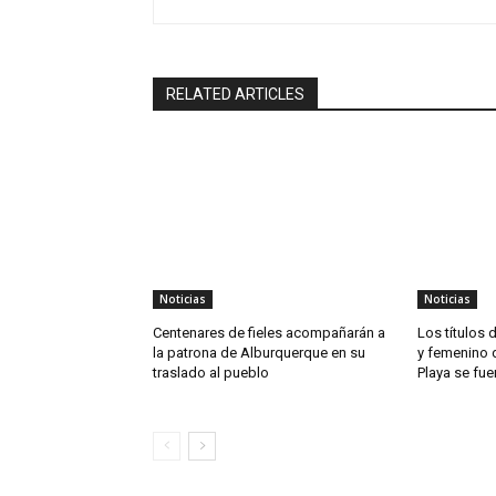
RELATED ARTICLES
Noticias
Noticias
Centenares de fieles acompañarán a
Los títulos
la patrona de Alburquerque en su
y femenino 
traslado al pueblo
Playa se fue