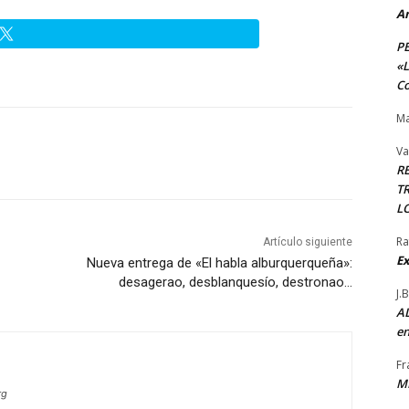
A
P
«L
Co
Ma
Va
R
TR
L
Ra
Artículo siguiente
Ex
Nueva entrega de «El habla alburquerqueña»:
desagerao, desblanquesío, destronao…
J.
AL
en
Fr
M
rg