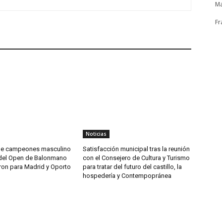
Ma
Fr
Noticias
 de campeones masculino
Satisfacción municipal tras la reunión
del Open de Balonmano
con el Consejero de Cultura y Turismo
ron para Madrid y Oporto
para tratar del futuro del castillo, la
hospedería y Contempopránea