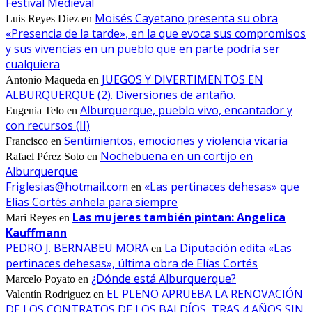
Festival Medieval
Moisés Cayetano presenta su obra
Luis Reyes Diez
en
«Presencia de la tarde», en la que evoca sus compromisos
y sus vivencias en un pueblo que en parte podría ser
cualquiera
JUEGOS Y DIVERTIMENTOS EN
Antonio Maqueda
en
ALBURQUERQUE (2). Diversiones de antaño.
Alburquerque, pueblo vivo, encantador y
Eugenia Telo
en
con recursos (II)
Sentimientos, emociones y violencia vicaria
Francisco
en
Nochebuena en un cortijo en
Rafael Pérez Soto
en
Alburquerque
Friglesias@hotmail.com
«Las pertinaces dehesas» que
en
Elías Cortés anhela para siempre
Las mujeres también pintan: Angelica
Mari Reyes
en
Kauffmann
PEDRO J. BERNABEU MORA
La Diputación edita «Las
en
pertinaces dehesas», última obra de Elías Cortés
¿Dónde está Alburquerque?
Marcelo Poyato
en
EL PLENO APRUEBA LA RENOVACIÓN
Valentín Rodriguez
en
DE LOS CONTRATOS DE LOS BALDÍOS, TRAS 4 AÑOS SIN