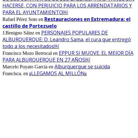
HACERSE, CON PERJUICIO PARA LOS ARRENDATARIOS Y
PARA EL AYUNTAMIENTO￼
Restauraciones en Extremadura: el
Rafael Pérez Soto
en
castillo de Portezuelo
PERSONAJES POPULARES DE
J.Benigno Sáinz
en
ALBURQUERQUE: D. Leandro Sama, el cura que entregó
todo a los necesitados￼
EPPUR SI MUOVE. EL MEJOR DÍA
Francisco Mozo Berrocal
en
PARA ALBURQUERQUE EN 27 AÑOS￼
Alburquerque se suicida
Marcelo Poyato Garcia
en
¡¡LLEGAMOS AL MILLÓN¡¡
Francisca.
en