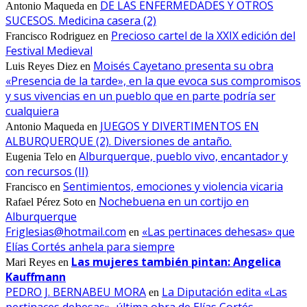
DE LAS ENFERMEDADES Y OTROS
Antonio Maqueda
en
SUCESOS. Medicina casera (2)
Precioso cartel de la XXIX edición del
Francisco Rodriguez
en
Festival Medieval
Moisés Cayetano presenta su obra
Luis Reyes Diez
en
«Presencia de la tarde», en la que evoca sus compromisos
y sus vivencias en un pueblo que en parte podría ser
cualquiera
JUEGOS Y DIVERTIMENTOS EN
Antonio Maqueda
en
ALBURQUERQUE (2). Diversiones de antaño.
Alburquerque, pueblo vivo, encantador y
Eugenia Telo
en
con recursos (II)
Sentimientos, emociones y violencia vicaria
Francisco
en
Nochebuena en un cortijo en
Rafael Pérez Soto
en
Alburquerque
Friglesias@hotmail.com
«Las pertinaces dehesas» que
en
Elías Cortés anhela para siempre
Las mujeres también pintan: Angelica
Mari Reyes
en
Kauffmann
PEDRO J. BERNABEU MORA
La Diputación edita «Las
en
pertinaces dehesas», última obra de Elías Cortés