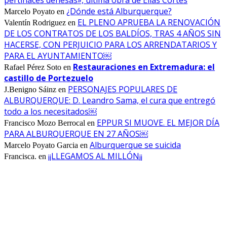
¿Dónde está Alburquerque?
Marcelo Poyato
en
EL PLENO APRUEBA LA RENOVACIÓN
Valentín Rodriguez
en
DE LOS CONTRATOS DE LOS BALDÍOS, TRAS 4 AÑOS SIN
HACERSE, CON PERJUICIO PARA LOS ARRENDATARIOS Y
PARA EL AYUNTAMIENTO￼
Restauraciones en Extremadura: el
Rafael Pérez Soto
en
castillo de Portezuelo
PERSONAJES POPULARES DE
J.Benigno Sáinz
en
ALBURQUERQUE: D. Leandro Sama, el cura que entregó
todo a los necesitados￼
EPPUR SI MUOVE. EL MEJOR DÍA
Francisco Mozo Berrocal
en
PARA ALBURQUERQUE EN 27 AÑOS￼
Alburquerque se suicida
Marcelo Poyato Garcia
en
¡¡LLEGAMOS AL MILLÓN¡¡
Francisca.
en