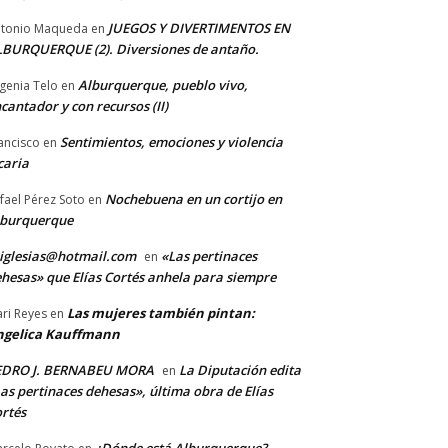
JUEGOS Y DIVERTIMENTOS EN
tonio Maqueda
en
BURQUERQUE (2). Diversiones de antaño.
Alburquerque, pueblo vivo,
genia Telo
en
cantador y con recursos (II)
Sentimientos, emociones y violencia
ancisco
en
caria
Nochebuena en un cortijo en
fael Pérez Soto
en
lburquerque
iglesias@hotmail.com
«Las pertinaces
en
hesas» que Elías Cortés anhela para siempre
Las mujeres también pintan:
ri Reyes
en
ngelica Kauffmann
EDRO J. BERNABEU MORA
La Diputación edita
en
as pertinaces dehesas», última obra de Elías
rtés