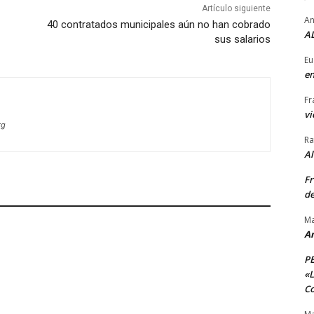
Artículo siguiente
An
40 contratados municipales aún no han cobrado
AL
sus salarios
Eu
en
Fr
vi
rg
Ra
A
Fr
de
Ma
A
P
«L
Co