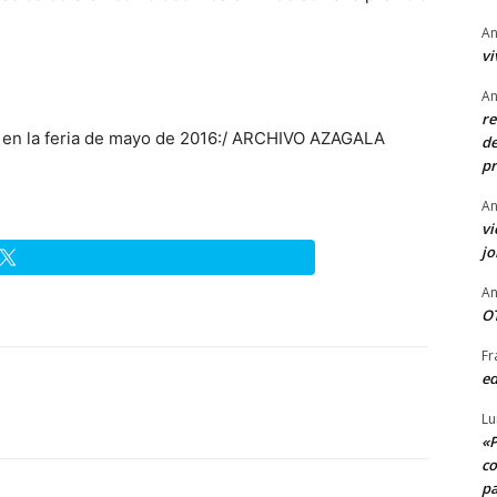
An
vi
An
re
 en la feria de mayo de 2016:/ ARCHIVO AZAGALA
de
pr
An
vi
j
An
OT
Fr
ed
Lu
«P
co
pa