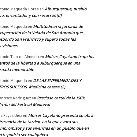
Alburquerque, pueblo
tonio Maqueda Flores
en
vo, encantador y con recursos (II)
Multitudinaria jornada de
tonio Maqueda
en
cuperación de la Velada de San Antonio que
sbordó San Francisco y superó todas las
evisiones
Moisés Cayetano trajo los
tonio Telo de Almeida
en
entos de la libertad a Alburquerque en una
ornada memorable
DE LAS ENFERMEDADES Y
tonio Maqueda
en
ROS SUCESOS. Medicina casera (2)
Precioso cartel de la XXIX
ancisco Rodriguez
en
ición del Festival Medieval
Moisés Cayetano presenta su obra
is Reyes Diez
en
resencia de la tarde», en la que evoca sus
mpromisos y sus vivencias en un pueblo que en
rte podría ser cualquiera