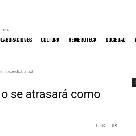
, 2026
OLABORACIONES
CULTURA
HEMEROTECA
SOCIEDAD
omo sospechaba Ipal
no se atrasará como
480
0