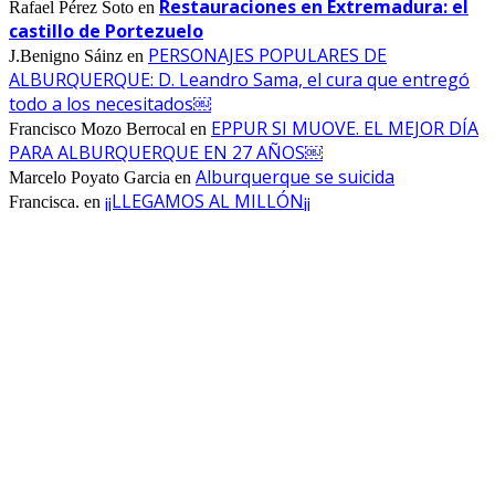
Restauraciones en Extremadura: el
Rafael Pérez Soto
en
castillo de Portezuelo
PERSONAJES POPULARES DE
J.Benigno Sáinz
en
ALBURQUERQUE: D. Leandro Sama, el cura que entregó
todo a los necesitados￼
EPPUR SI MUOVE. EL MEJOR DÍA
Francisco Mozo Berrocal
en
PARA ALBURQUERQUE EN 27 AÑOS￼
Alburquerque se suicida
Marcelo Poyato Garcia
en
¡¡LLEGAMOS AL MILLÓN¡¡
Francisca.
en