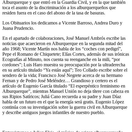
Alburquerque y que entró en la Guardia Civil, y en la que también
toca el asunto de la discriminación a los alburquerqueños que
residen fuera en el caso del abono de la tasa de basuras.
Los Obituarios los dedicamos a Vicente Barroso, Andrea Duro y
Juana Prudencio.
En el apartado de colaboraciones, José Manuel Ambrós escribe las
noticias que acaecieron en Alburquerque en la segunda mitad del
año 1968; Vicente Martín nos habla de los “coches con pedigrí”,
Pepe el Romano de Chiquetete; Elías Cortes, además de sus irónicas
Ecografías al Minuto, nos cuenta su reenganche en la mili, “por
cordones”; Luis Haro muestra su preocupación por la ultraderecha
en su artículo titulado “Ya están aquí”; Teo Collado escribe sobre el
sendero de la vida; Francisco José Negrete acerca de su hermano
Fernan y de Pedro José Meléndez… Grandioso y certero es el
artículo de Eugenio García titulado “El esperpéntico feminismo en
Alburquerque”, mientras Manuel Unión no deja títere con cabeza en
sus Ripios Satíricos; Juliá Cano recuerda a su padre y Juan Díaz
habla de un futuro en el que la energía será gratis. Eugenio López
continúa con su investigación sobre la guerra civil en Alburquerque
y describe antiguos juegos infantiles de nuestro pueblo.