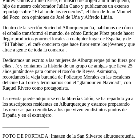
Entrevistamos a Julien Elsie, el músico de origen alburquerqueño,
hijo de nuestro colaborador Julián Cano y publicamos un extenso
reportaje sobre “El altar de los recuerdos”, el libro de Juan Manuel
del Pozo, con opiniones de José de Uña y Alfredo Liñán.
Dentro de la sección Sociedad Alburquerqueña, hablamos de cómo
el caballo transformó el mundo, de cómo Enrique Pírez puede hacer
llegar productos gourmet locales a cualquier lugar de España, y de
“El Tablao”, el café-concierto que hace furor entre los jóvenes y que
atrae a gente de toda la comarca..
Dedicamos un escrito a las mujeres de Alburquerque (si no fuera por
ellas…); y contamos la historia de un grupo de amigas que lleva 25
años juntándose para comer el roscón de Reyes. Asimismo,
recordamos la vieja baranda de Policarpo Morales en las escaleras
del cine La Torre y terminamos con el “glamour en Navidad”, con
Raquel Rivero como protagonista.
La revista puede adquirirse en la librería Colón; se ha repartido ya a
los suscriptores residentes en Alburquerque y estamos preparando
las remesas para remitirlas a los que viven en distintos puntos de
España y en el extranjero.
___________________
FOTO DE PORTADA: Imagen de la San Silvestre alburquerqueña.