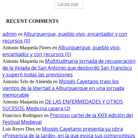
Cargar más
RECENT COMMENTS
admin
Alburquerque, pueblo vivo, encantador y con
en
recursos (II)
Alburquerque, pueblo vivo,
Antonio Maqueda Flores
en
encantador y con recursos (II)
Multitudinaria jornada de recuperación
Antonio Maqueda
en
de la Velada de San Antonio que desbordó San Francisco
y superó todas las previsiones
Moisés Cayetano trajo los
Antonio Telo de Almeida
en
vientos de la libertad a Alburquerque en una jornada
memorable
DE LAS ENFERMEDADES Y OTROS
Antonio Maqueda
en
SUCESOS. Medicina casera (2)
Precioso cartel de la XXIX edición del
Francisco Rodriguez
en
Festival Medieval
Moisés Cayetano presenta su obra
Luis Reyes Diez
en
«Presencia de la tarde», en la que evoca sus compromisos