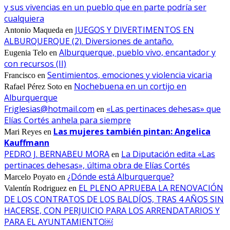
y sus vivencias en un pueblo que en parte podría ser
cualquiera
JUEGOS Y DIVERTIMENTOS EN
Antonio Maqueda
en
ALBURQUERQUE (2). Diversiones de antaño.
Alburquerque, pueblo vivo, encantador y
Eugenia Telo
en
con recursos (II)
Sentimientos, emociones y violencia vicaria
Francisco
en
Nochebuena en un cortijo en
Rafael Pérez Soto
en
Alburquerque
Friglesias@hotmail.com
«Las pertinaces dehesas» que
en
Elías Cortés anhela para siempre
Las mujeres también pintan: Angelica
Mari Reyes
en
Kauffmann
PEDRO J. BERNABEU MORA
La Diputación edita «Las
en
pertinaces dehesas», última obra de Elías Cortés
¿Dónde está Alburquerque?
Marcelo Poyato
en
EL PLENO APRUEBA LA RENOVACIÓN
Valentín Rodriguez
en
DE LOS CONTRATOS DE LOS BALDÍOS, TRAS 4 AÑOS SIN
HACERSE, CON PERJUICIO PARA LOS ARRENDATARIOS Y
PARA EL AYUNTAMIENTO￼