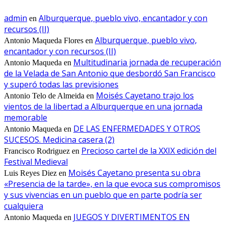
admin
Alburquerque, pueblo vivo, encantador y con
en
recursos (II)
Alburquerque, pueblo vivo,
Antonio Maqueda Flores
en
encantador y con recursos (II)
Multitudinaria jornada de recuperación
Antonio Maqueda
en
de la Velada de San Antonio que desbordó San Francisco
y superó todas las previsiones
Moisés Cayetano trajo los
Antonio Telo de Almeida
en
vientos de la libertad a Alburquerque en una jornada
memorable
DE LAS ENFERMEDADES Y OTROS
Antonio Maqueda
en
SUCESOS. Medicina casera (2)
Precioso cartel de la XXIX edición del
Francisco Rodriguez
en
Festival Medieval
Moisés Cayetano presenta su obra
Luis Reyes Diez
en
«Presencia de la tarde», en la que evoca sus compromisos
y sus vivencias en un pueblo que en parte podría ser
cualquiera
JUEGOS Y DIVERTIMENTOS EN
Antonio Maqueda
en