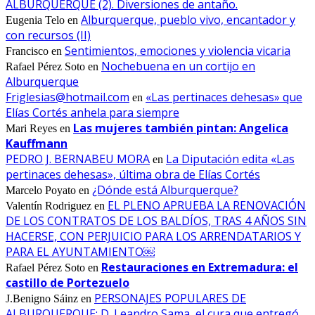
ALBURQUERQUE (2). Diversiones de antaño.
Alburquerque, pueblo vivo, encantador y
Eugenia Telo
en
con recursos (II)
Sentimientos, emociones y violencia vicaria
Francisco
en
Nochebuena en un cortijo en
Rafael Pérez Soto
en
Alburquerque
Friglesias@hotmail.com
«Las pertinaces dehesas» que
en
Elías Cortés anhela para siempre
Las mujeres también pintan: Angelica
Mari Reyes
en
Kauffmann
PEDRO J. BERNABEU MORA
La Diputación edita «Las
en
pertinaces dehesas», última obra de Elías Cortés
¿Dónde está Alburquerque?
Marcelo Poyato
en
EL PLENO APRUEBA LA RENOVACIÓN
Valentín Rodriguez
en
DE LOS CONTRATOS DE LOS BALDÍOS, TRAS 4 AÑOS SIN
HACERSE, CON PERJUICIO PARA LOS ARRENDATARIOS Y
PARA EL AYUNTAMIENTO￼
Restauraciones en Extremadura: el
Rafael Pérez Soto
en
castillo de Portezuelo
PERSONAJES POPULARES DE
J.Benigno Sáinz
en
ALBURQUERQUE: D. Leandro Sama, el cura que entregó