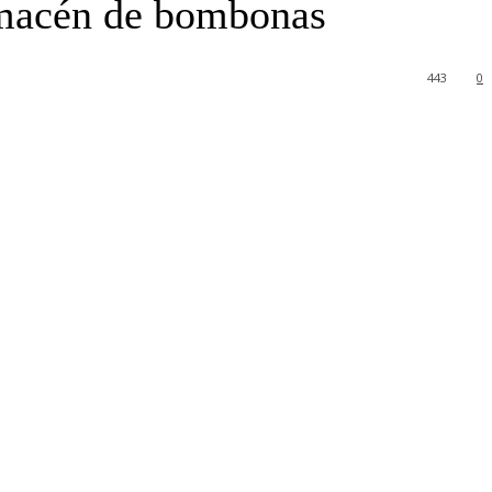
almacén de bombonas
443
0