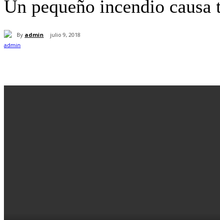
Un pequeño incendio causa 
By
admin
julio 9, 2018
Cuota