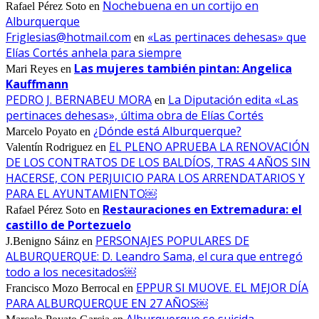
Nochebuena en un cortijo en
Rafael Pérez Soto
en
Alburquerque
Friglesias@hotmail.com
«Las pertinaces dehesas» que
en
Elías Cortés anhela para siempre
Las mujeres también pintan: Angelica
Mari Reyes
en
Kauffmann
PEDRO J. BERNABEU MORA
La Diputación edita «Las
en
pertinaces dehesas», última obra de Elías Cortés
¿Dónde está Alburquerque?
Marcelo Poyato
en
EL PLENO APRUEBA LA RENOVACIÓN
Valentín Rodriguez
en
DE LOS CONTRATOS DE LOS BALDÍOS, TRAS 4 AÑOS SIN
HACERSE, CON PERJUICIO PARA LOS ARRENDATARIOS Y
PARA EL AYUNTAMIENTO￼
Restauraciones en Extremadura: el
Rafael Pérez Soto
en
castillo de Portezuelo
PERSONAJES POPULARES DE
J.Benigno Sáinz
en
ALBURQUERQUE: D. Leandro Sama, el cura que entregó
todo a los necesitados￼
EPPUR SI MUOVE. EL MEJOR DÍA
Francisco Mozo Berrocal
en
PARA ALBURQUERQUE EN 27 AÑOS￼
Alburquerque se suicida