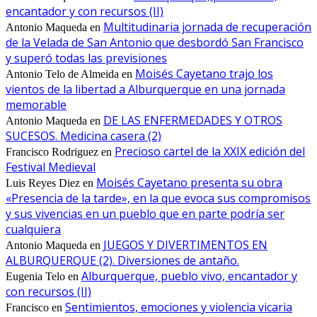
encantador y con recursos (II)
Multitudinaria jornada de recuperación
Antonio Maqueda
en
de la Velada de San Antonio que desbordó San Francisco
y superó todas las previsiones
Moisés Cayetano trajo los
Antonio Telo de Almeida
en
vientos de la libertad a Alburquerque en una jornada
memorable
DE LAS ENFERMEDADES Y OTROS
Antonio Maqueda
en
SUCESOS. Medicina casera (2)
Precioso cartel de la XXIX edición del
Francisco Rodriguez
en
Festival Medieval
Moisés Cayetano presenta su obra
Luis Reyes Diez
en
«Presencia de la tarde», en la que evoca sus compromisos
y sus vivencias en un pueblo que en parte podría ser
cualquiera
JUEGOS Y DIVERTIMENTOS EN
Antonio Maqueda
en
ALBURQUERQUE (2). Diversiones de antaño.
Alburquerque, pueblo vivo, encantador y
Eugenia Telo
en
con recursos (II)
Sentimientos, emociones y violencia vicaria
Francisco
en