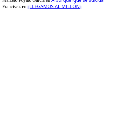
Marcelo Poyato Garcia
en
¡¡LLEGAMOS AL MILLÓN¡¡
Francisca.
en