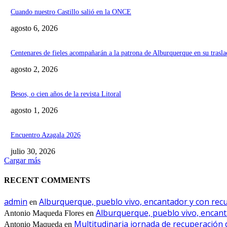
Cuando nuestro Castillo salió en la ONCE
agosto 6, 2026
Centenares de fieles acompañarán a la patrona de Alburquerque en su trasla
agosto 2, 2026
Besos, o cien años de la revista Litoral
agosto 1, 2026
Encuentro Azagala 2026
julio 30, 2026
Cargar más
RECENT COMMENTS
admin
Alburquerque, pueblo vivo, encantador y con recur
en
Alburquerque, pueblo vivo, encanta
Antonio Maqueda Flores
en
Multitudinaria jornada de recuperación 
Antonio Maqueda
en