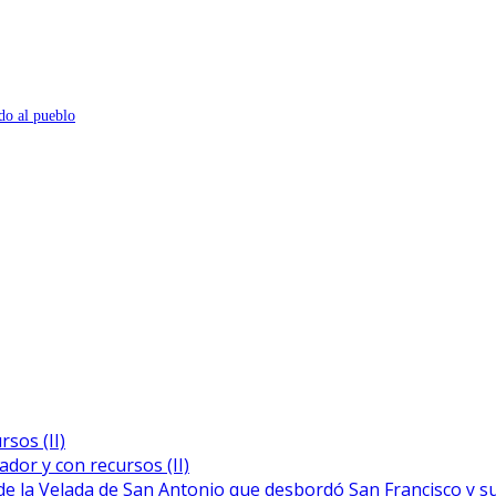
do al pueblo
sos (II)
dor y con recursos (II)
de la Velada de San Antonio que desbordó San Francisco y s