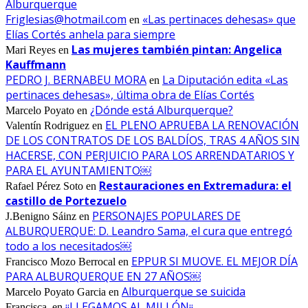
Alburquerque
Friglesias@hotmail.com
«Las pertinaces dehesas» que
en
Elías Cortés anhela para siempre
Las mujeres también pintan: Angelica
Mari Reyes
en
Kauffmann
PEDRO J. BERNABEU MORA
La Diputación edita «Las
en
pertinaces dehesas», última obra de Elías Cortés
¿Dónde está Alburquerque?
Marcelo Poyato
en
EL PLENO APRUEBA LA RENOVACIÓN
Valentín Rodriguez
en
DE LOS CONTRATOS DE LOS BALDÍOS, TRAS 4 AÑOS SIN
HACERSE, CON PERJUICIO PARA LOS ARRENDATARIOS Y
PARA EL AYUNTAMIENTO￼
Restauraciones en Extremadura: el
Rafael Pérez Soto
en
castillo de Portezuelo
PERSONAJES POPULARES DE
J.Benigno Sáinz
en
ALBURQUERQUE: D. Leandro Sama, el cura que entregó
todo a los necesitados￼
EPPUR SI MUOVE. EL MEJOR DÍA
Francisco Mozo Berrocal
en
PARA ALBURQUERQUE EN 27 AÑOS￼
Alburquerque se suicida
Marcelo Poyato Garcia
en
¡¡LLEGAMOS AL MILLÓN¡¡
Francisca.
en