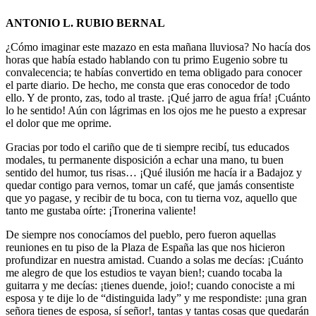
ANTONIO L. RUBIO BERNAL
¿Cómo imaginar este mazazo en esta mañana lluviosa? No hacía dos
horas que había estado hablando con tu primo Eugenio sobre tu
convalecencia; te habías convertido en tema obligado para conocer
el parte diario. De hecho, me consta que eras conocedor de todo
ello. Y de pronto, zas, todo al traste. ¡Qué jarro de agua fría! ¡Cuánto
lo he sentido! Aún con lágrimas en los ojos me he puesto a expresar
el dolor que me oprime.
Gracias por todo el cariño que de ti siempre recibí, tus educados
modales, tu permanente disposición a echar una mano, tu buen
sentido del humor, tus risas… ¡Qué ilusión me hacía ir a Badajoz y
quedar contigo para vernos, tomar un café, que jamás consentiste
que yo pagase, y recibir de tu boca, con tu tierna voz, aquello que
tanto me gustaba oírte: ¡Tronerina valiente!
De siempre nos conocíamos del pueblo, pero fueron aquellas
reuniones en tu piso de la Plaza de España las que nos hicieron
profundizar en nuestra amistad. Cuando a solas me decías: ¡Cuánto
me alegro de que los estudios te vayan bien!; cuando tocaba la
guitarra y me decías: ¡tienes duende, joio!; cuando conociste a mi
esposa y te dije lo de “distinguida lady” y me respondiste: ¡una gran
señora tienes de esposa, sí señor!, tantas y tantas cosas que quedarán