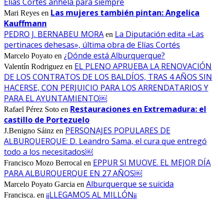
Elías Cortés anhela para siempre
Las mujeres también pintan: Angelica
Mari Reyes
en
Kauffmann
PEDRO J. BERNABEU MORA
La Diputación edita «Las
en
pertinaces dehesas», última obra de Elías Cortés
¿Dónde está Alburquerque?
Marcelo Poyato
en
EL PLENO APRUEBA LA RENOVACIÓN
Valentín Rodriguez
en
DE LOS CONTRATOS DE LOS BALDÍOS, TRAS 4 AÑOS SIN
HACERSE, CON PERJUICIO PARA LOS ARRENDATARIOS Y
PARA EL AYUNTAMIENTO￼
Restauraciones en Extremadura: el
Rafael Pérez Soto
en
castillo de Portezuelo
PERSONAJES POPULARES DE
J.Benigno Sáinz
en
ALBURQUERQUE: D. Leandro Sama, el cura que entregó
todo a los necesitados￼
EPPUR SI MUOVE. EL MEJOR DÍA
Francisco Mozo Berrocal
en
PARA ALBURQUERQUE EN 27 AÑOS￼
Alburquerque se suicida
Marcelo Poyato Garcia
en
¡¡LLEGAMOS AL MILLÓN¡¡
Francisca.
en