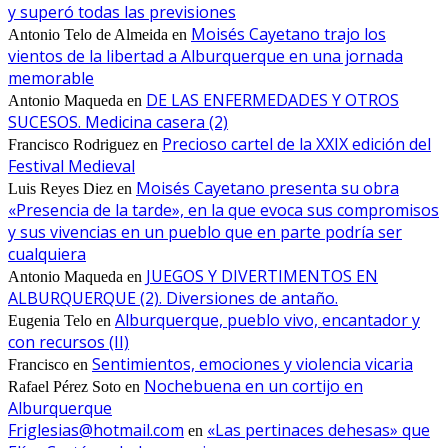
y superó todas las previsiones
Moisés Cayetano trajo los
Antonio Telo de Almeida
en
vientos de la libertad a Alburquerque en una jornada
memorable
DE LAS ENFERMEDADES Y OTROS
Antonio Maqueda
en
SUCESOS. Medicina casera (2)
Precioso cartel de la XXIX edición del
Francisco Rodriguez
en
Festival Medieval
Moisés Cayetano presenta su obra
Luis Reyes Diez
en
«Presencia de la tarde», en la que evoca sus compromisos
y sus vivencias en un pueblo que en parte podría ser
cualquiera
JUEGOS Y DIVERTIMENTOS EN
Antonio Maqueda
en
ALBURQUERQUE (2). Diversiones de antaño.
Alburquerque, pueblo vivo, encantador y
Eugenia Telo
en
con recursos (II)
Sentimientos, emociones y violencia vicaria
Francisco
en
Nochebuena en un cortijo en
Rafael Pérez Soto
en
Alburquerque
Friglesias@hotmail.com
«Las pertinaces dehesas» que
en