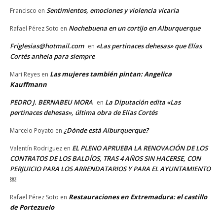
Sentimientos, emociones y violencia vicaria
Francisco
en
Nochebuena en un cortijo en Alburquerque
Rafael Pérez Soto
en
Friglesias@hotmail.com
«Las pertinaces dehesas» que Elías
en
Cortés anhela para siempre
Las mujeres también pintan: Angelica
Mari Reyes
en
Kauffmann
PEDRO J. BERNABEU MORA
La Diputación edita «Las
en
pertinaces dehesas», última obra de Elías Cortés
¿Dónde está Alburquerque?
Marcelo Poyato
en
EL PLENO APRUEBA LA RENOVACIÓN DE LOS
Valentín Rodriguez
en
CONTRATOS DE LOS BALDÍOS, TRAS 4 AÑOS SIN HACERSE, CON
PERJUICIO PARA LOS ARRENDATARIOS Y PARA EL AYUNTAMIENTO
￼
Restauraciones en Extremadura: el castillo
Rafael Pérez Soto
en
de Portezuelo