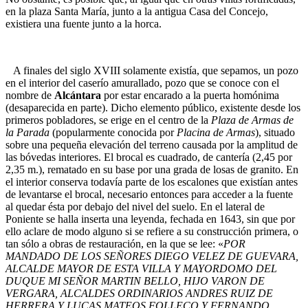
en la plaza Santa María, junto a la antigua Casa del Concejo,
existiera una fuente junto a la horca.
A finales del siglo XVIII solamente existía, que sepamos, un pozo
en el interior del caserío amurallado, pozo que se conoce con el
nombre de
Alcántara
por estar encarado a la puerta homónima
(desaparecida en parte). Dicho elemento público, existente desde los
primeros pobladores, se erige en el centro de la
Plaza de Armas de
la Parada
(popularmente conocida por
Placina de Armas
), situado
sobre una pequeña elevación del terreno causada por la amplitud de
las bóvedas interiores. El brocal es cuadrado, de cantería (2,45 por
2,35 m.), rematado en su base por una grada de losas de granito. En
el interior conserva todavía parte de los escalones que existían antes
de levantarse el brocal, necesario entonces para acceder a la fuente
al quedar ésta por debajo del nivel del suelo. En el lateral de
Poniente se halla inserta una leyenda, fechada en 1643, sin que por
ello aclare de modo alguno si se refiere a su construcción primera, o
tan sólo a obras de restauración, en la que se lee: «
POR
MANDADO DE LOS SEÑORES DIEGO VELEZ DE GUEVARA,
ALCALDE MAYOR DE ESTA VILLA Y MAYORDOMO DEL
DUQUE MI SEÑOR MARTIN BELLO, HIJO VARON DE
VERGARA, ALCALDES ORDINARIOS ANDRES RUIZ DE
HERRERA Y LUCAS MATEOS FOLLECO Y FERNANDO