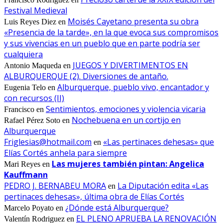
Festival Medieval
Moisés Cayetano presenta su obra
Luis Reyes Diez
en
«Presencia de la tarde», en la que evoca sus compromisos
y sus vivencias en un pueblo que en parte podría ser
cualquiera
JUEGOS Y DIVERTIMENTOS EN
Antonio Maqueda
en
ALBURQUERQUE (2). Diversiones de antaño.
Alburquerque, pueblo vivo, encantador y
Eugenia Telo
en
con recursos (II)
Sentimientos, emociones y violencia vicaria
Francisco
en
Nochebuena en un cortijo en
Rafael Pérez Soto
en
Alburquerque
Friglesias@hotmail.com
«Las pertinaces dehesas» que
en
Elías Cortés anhela para siempre
Las mujeres también pintan: Angelica
Mari Reyes
en
Kauffmann
PEDRO J. BERNABEU MORA
La Diputación edita «Las
en
pertinaces dehesas», última obra de Elías Cortés
¿Dónde está Alburquerque?
Marcelo Poyato
en
EL PLENO APRUEBA LA RENOVACIÓN
Valentín Rodriguez
en