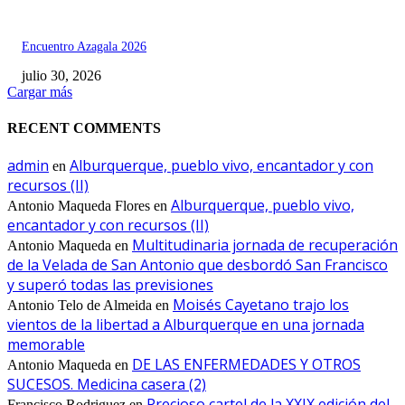
Encuentro Azagala 2026
julio 30, 2026
Cargar más
RECENT COMMENTS
admin
Alburquerque, pueblo vivo, encantador y con
en
recursos (II)
Alburquerque, pueblo vivo,
Antonio Maqueda Flores
en
encantador y con recursos (II)
Multitudinaria jornada de recuperación
Antonio Maqueda
en
de la Velada de San Antonio que desbordó San Francisco
y superó todas las previsiones
Moisés Cayetano trajo los
Antonio Telo de Almeida
en
vientos de la libertad a Alburquerque en una jornada
memorable
DE LAS ENFERMEDADES Y OTROS
Antonio Maqueda
en
SUCESOS. Medicina casera (2)
Precioso cartel de la XXIX edición del
Francisco Rodriguez
en