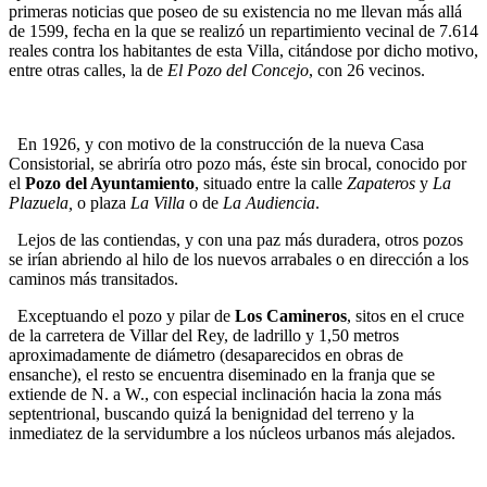
primeras noticias que poseo de su existencia no me llevan más allá
de 1599, fecha en la que se realizó un repartimiento vecinal de 7.614
reales contra los habitantes de esta Villa, citándose por dicho motivo,
entre otras calles, la de
El Pozo del Concejo
, con 26 vecinos.
En 1926, y con motivo de la construcción de la nueva Casa
Consistorial, se abriría otro pozo más, éste sin brocal, conocido por
el
Pozo del Ayuntamiento
, situado entre la calle
Zapateros
y
La
Plazuela,
o plaza
La Villa
o de
La Audiencia
.
Lejos de las contiendas, y con una paz más duradera, otros pozos
se irían abriendo al hilo de los nuevos arrabales o en dirección a los
caminos más transitados.
Exceptuando el pozo y pilar de
Los Camineros
, sitos en el cruce
de la carretera de Villar del Rey, de ladrillo y 1,50 metros
aproximadamente de diámetro (desaparecidos en obras de
ensanche), el resto se encuentra diseminado en la franja que se
extiende de N. a W., con especial inclinación hacia la zona más
septentrional, buscando quizá la benignidad del terreno y la
inmediatez de la servidumbre a los núcleos urbanos más alejados.