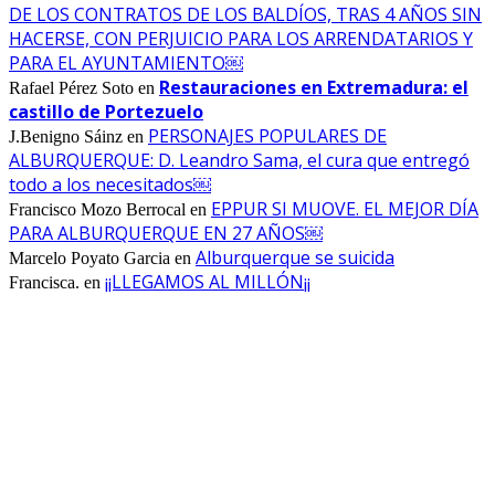
DE LOS CONTRATOS DE LOS BALDÍOS, TRAS 4 AÑOS SIN
HACERSE, CON PERJUICIO PARA LOS ARRENDATARIOS Y
PARA EL AYUNTAMIENTO￼
Restauraciones en Extremadura: el
Rafael Pérez Soto
en
castillo de Portezuelo
PERSONAJES POPULARES DE
J.Benigno Sáinz
en
ALBURQUERQUE: D. Leandro Sama, el cura que entregó
todo a los necesitados￼
EPPUR SI MUOVE. EL MEJOR DÍA
Francisco Mozo Berrocal
en
PARA ALBURQUERQUE EN 27 AÑOS￼
Alburquerque se suicida
Marcelo Poyato Garcia
en
¡¡LLEGAMOS AL MILLÓN¡¡
Francisca.
en