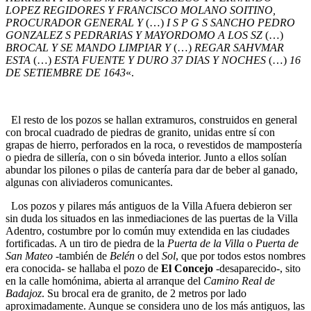
LOPEZ REGIDORES Y FRANCISCO MOLANO SOITINO,
PROCURADOR GENERAL Y
(…)
I S P G S SANCHO PEDRO
GONZALEZ S PEDRARIAS Y MAYORDOMO A LOS SZ
(…)
BROCAL Y SE MANDO LIMPIAR Y
(…)
REGAR SAHVMAR
ESTA
(…)
ESTA FUENTE Y DURO 37 DIAS Y NOCHES
(…)
16
DE SETIEMBRE DE 1643
«.
El resto de los pozos se hallan extramuros, construidos en general
con brocal cuadrado de piedras de granito, unidas entre sí con
grapas de hierro, perforados en la roca, o revestidos de mampostería
o piedra de sillería, con o sin bóveda interior. Junto a ellos solían
abundar los pilones o pilas de cantería para dar de beber al ganado,
algunas con aliviaderos comunicantes.
Los pozos y pilares más antiguos de la Villa Afuera debieron ser
sin duda los situados en las inmediaciones de las puertas de la Villa
Adentro, costumbre por lo común muy extendida en las ciudades
fortificadas. A un tiro de piedra de la
Puerta de la Villa
o
Puerta de
San Mateo
-también de
Belén
o del
Sol
, que por todos estos nombres
era conocida- se hallaba el pozo de
El Concejo
-desaparecido-, sito
en la calle homónima, abierta al arranque del
Camino Real de
Badajoz
. Su brocal era de granito, de 2 metros por lado
aproximadamente. Aunque se considera uno de los más antiguos, las