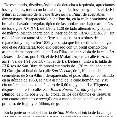
De este modo, distribuyéndolos de derecha a izquierda, apreciamos
los siguientes, todos con brocal de grandes losas de granito: el de
El
Pilar
, al comienzo de la calle
Travesía del Pilar
, de aceptables
dimensiones (desaparecido); el de
Panda
, en la calle homónima, de
brocal ochavado irregular, típico de las poblaciones bajoextremeñas
de los siglos XV-XVI, de 1,90 y 1,28 de lado alternativo, y lápida
de mármol blanco aparte con la inscripción de «
AÑO DE 1869
«, sin
especificar por tanto si se refiere a su apertura o a obras de
reparación y mejora (en 1839 ya consta que fue reedificado, al igual
que el de Alcántara), todo ello cercado con un pretil corrido con
asiento de mampostería; el de
Las Pilas
, en la travesía de la calle
La
Dehesa
, de 2 m. por 1,90; el de
El Matadero
, en la calle
Pozo de
las Pilas
, de 1,91 por 1,87 m.; el de
La Dehesa
, junto a la falda de
El Risco de San Blas
, de brocal cuadrado de 1,20 m. de lado; el de
El Conejo
, al final de la calle
San Vicente
, de 1,10 m.; el del
cementerio de
San Albín
, desaparecido; el pozo
Blanco
, construido
en la década de 1950, se halla al final de la calle homónima, y su
circunferencia tiene un diámetro de 6,60 m., y el de
La Higuera
,
dispuesto entre las calles
San Blas
o
Puerta Carillo
y el pozo
Blanco
, de 3 m. por 2,62. El brocal de los dos últimos es irregular,
con cuatro entrantes o
saca
(d)
eros
a modo de balconcillos: el
primero, de forja, y el último, de granito.
En la parte oriental del barrio de
San Mateo
, al inicio de la calleja